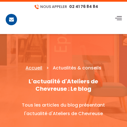
02 41 76 84 84
NOUS APPELER
CONTACT
Accueil
>
Actualités & conseils
L'actualité d'Ateliers de
Chevreuse : Le blog
Tous les articles du blog présentant
l'actualité d'Ateliers de Chevreuse